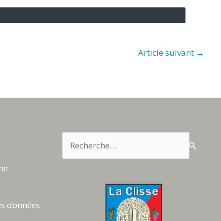
Article suivant
→
Rechercher :
rme
es données