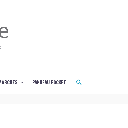
se
e
Rechercher
MARCHES
PANNEAU POCKET