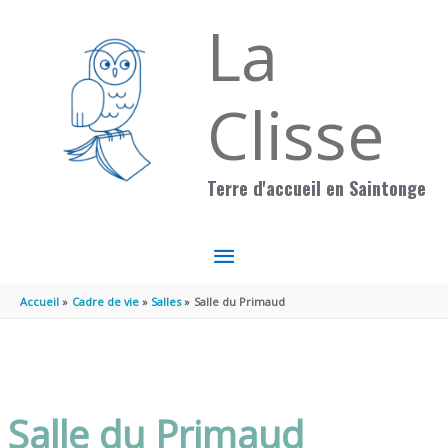
Aller au contenu
Aller au pied de page
La
Clisse
Terre d'accueil en Saintonge
MENU
PRINCIPAL
Accueil
Cadre de vie
Salles
Salle du Primaud
Salle du Primaud