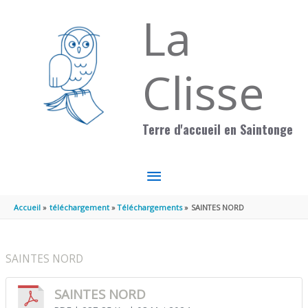
Aller au contenu
Aller au pied de page
La
Clisse
Terre d'accueil en Saintonge
MENU
PRINCIPAL
Accueil
téléchargement
Téléchargements
SAINTES NORD
SAINTES NORD
SAINTES NORD